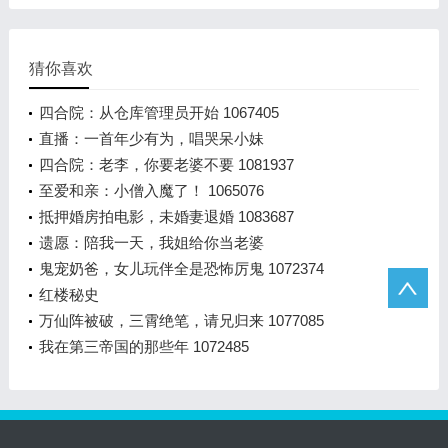
猜你喜欢
四合院：从仓库管理员开始 1067405
直播：一首年少有为，唱哭呆小妹
四合院：老李，你要老婆不要 1081937
至爱和亲：小僧入魔了！ 1065076
抵押婚房拍电影，未婚妻退婚 1083687
遗愿：陪我一天，我姐给你当老婆
鬼宠奶爸，女儿玩伴全是恐怖厉鬼 1072374
红楼秘史
万仙阵被破，三霄绝笔，请兄归来 1077085
我在第三帝国的那些年 1072485