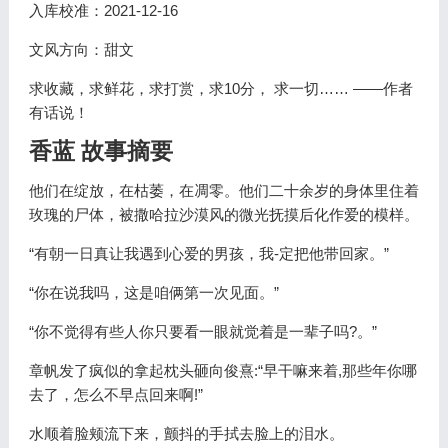
入库校准：2021-12-16
文风方向：甜文
求收藏，求鲜花，求打赏，求10分， 求一切…… ——作者
有话说！
香蓝 故事摘要
他们在绽放，在枯萎，在凋零。他们二十余岁的身体里住着
玫瑰的尸体，被撒哈拉沙漠风的微光抚摸后化作爱的模样。
“有朝一日真让我遇到心爱的男孩，我-定把他带回家。”
“你在说我吗，这是咱俩第一次见面。”
“你不觉得有些人你只要看一眼就觉着是一辈子吗?。”
章帆发了疯似的拿起枕头砸向俊熹:“早干嘛来着,那些年你哪
去了，怎么不早点回来啊!”
水顺着脸颊流下来，颤抖的手拭去脸上的泪水。