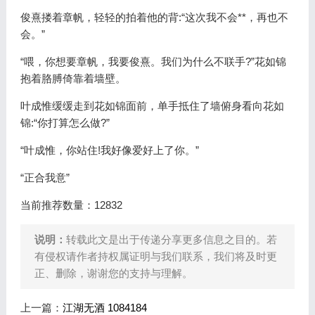
俊熹搂着章帆，轻轻的拍着他的背:“这次我不会**，再也不
会。”
“喂，你想要章帆，我要俊熹。我们为什么不联手?”花如锦
抱着胳膊倚靠着墙壁。
叶成惟缓缓走到花如锦面前，单手抵住了墙俯身看向花如
锦:“你打算怎么做?”
“叶成惟，你站住!我好像爱好上了你。”
“正合我意”
当前推荐数量：12832
说明：
转载此文是出于传递分享更多信息之目的。若
有侵权请作者持权属证明与我们联系，我们将及时更
正、删除，谢谢您的支持与理解。
上一篇：
江湖无酒 1084184