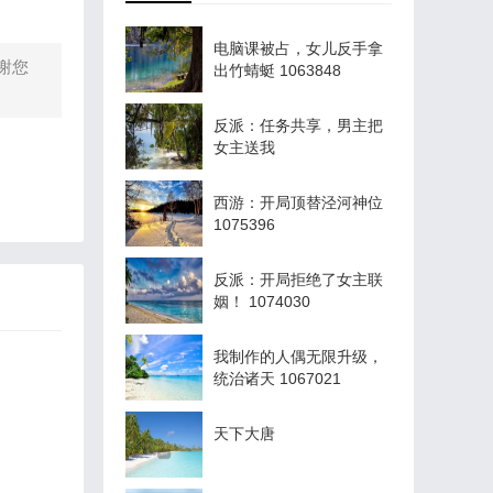
电脑课被占，女儿反手拿
谢您
出竹蜻蜓 1063848
反派：任务共享，男主把
女主送我
西游：开局顶替泾河神位
1075396
反派：开局拒绝了女主联
姻！ 1074030
我制作的人偶无限升级，
统治诸天 1067021
天下大唐