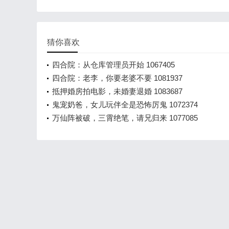
猜你喜欢
四合院：从仓库管理员开始 1067405
四合院：老李，你要老婆不要 1081937
抵押婚房拍电影，未婚妻退婚 1083687
鬼宠奶爸，女儿玩伴全是恐怖厉鬼 1072374
万仙阵被破，三霄绝笔，请兄归来 1077085